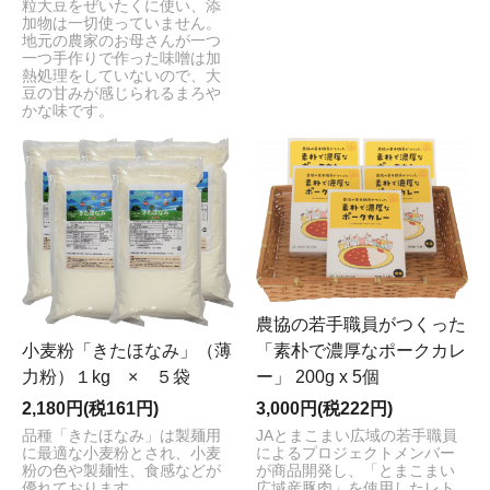
粒大豆をぜいたくに使い、添
加物は一切使っていません。
地元の農家のお母さんが一つ
一つ手作りで作った味噌は加
熱処理をしていないので、大
豆の甘みが感じられるまろや
かな味です。
農協の若手職員がつくった
「素朴で濃厚なポークカレ
小麦粉「きたほなみ」（薄
ー」 200g x 5個
力粉）１kg × ５袋
3,000円(税222円)
2,180円(税161円)
JAとまこまい広域の若手職員
品種「きたほなみ」は製麺用
によるプロジェクトメンバー
に最適な小麦粉とされ、小麦
が商品開発し、「とまこまい
粉の色や製麺性、食感などが
広域産豚肉」を使用したレト
優れております。