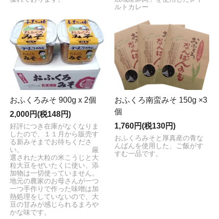
ルトカレー
おふくろみそ 900g x 2個
おふくろ南蛮みそ 150g ×3
個
2,000円(税148円)
1,760円(税130円)
好評につき在庫がなくなりま
したので、１１月から販売す
おふくろみそと厚真産の青な
る新みそまでお待ちくださ
んばんを使用した、ご飯がす
い。 厳
すむ一品です。
選された大粒の米こうじと大
粒大豆をぜいたくに使い、添
加物は一切使っていません。
地元の農家のお母さんが一つ
一つ手作りで作った味噌は加
熱処理をしていないので、大
豆の甘みが感じられるまろや
かな味です。