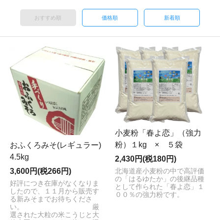
おすすめ順
価格順
新着順
小麦粉「春よ恋」（強力
粉）１kg × ５袋
おふくろみそ(レギュラー)
4.5kg
2,430円(税180円)
3,600円(税266円)
北海道産小麦粉の中で高評価
の「はるゆたか」の後継品種
好評につき在庫がなくなりま
として作られた「春よ恋」１
したので、１１月から販売す
００％の強力粉です。
る新みそまでお待ちくださ
い。 厳
選された大粒の米こうじと大