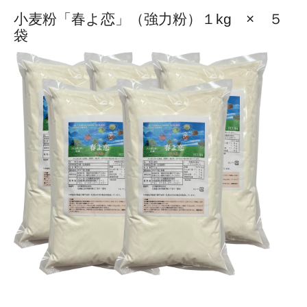
小麦粉「春よ恋」（強力粉）１kg × ５
袋