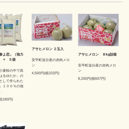
アサヒメロン ２玉入
アサヒメロン ８kg詰箱
春よ恋」（強力
g × ５袋
安平町追分産の赤肉メロ
ン
安平町追分産の赤肉メロ
ン
小麦粉の中で高
4,500円(税333円)
はるゆたか」の
8,200円(税607円)
として作られた
」１００％の強
。
(税180円)