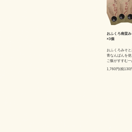
おふくろ南蛮みそ
×3個
おふくろみそと
青なんばんを使
ご飯がすすむ一
1,760円(税130