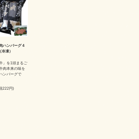
肉ハンバーグ 4
袋（冷凍）
牛」を1頭まるご
牛肉本来の味を
ハンバーグで
(税222円)