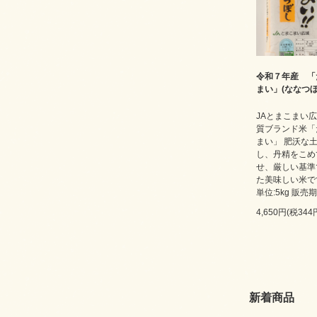
令和７年産 「
まい」(ななつぼし
JAとまこまい
質ブランド米「
まい」 肥沃な
し、丹精をこめ
せ、厳しい基準
た美味しい米で
単位:5kg 販売
4,650円(税344
新着商品