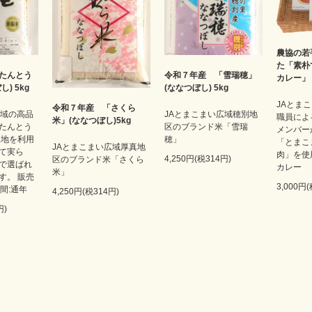
農協の若
た「素朴
たんとう
令和７年産 「雪瑞穂」
カレー」 2
) 5kg
(ななつぼし) 5kg
JAとま
令和７年産 「さくら
広域の高品
JAとまこまい広域穂別地
職員によ
米」(ななつぼし)5kg
たんとう
区のブランド米「雪瑞
メンバー
土地を利用
穂」
「とまこ
JAとまこまい広域厚真地
て実ら
肉」を使
4,250円(税314円)
区のブランド米「さくら
で選ばれ
カレー
米」
す。 販売
3,000円
期間:通年
4,250円(税314円)
円)