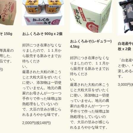
 150g
おふくろみそ 900g x 2個
おふくろみそ(レギュラー)
白老産牛
好評につき在庫がなくな
4.5kg
枚 x 2
厚真産の
りましたので、１１月か
用した、
ら販売する新みそまでお
好評につき在庫がなくな
「白老産
品です。
待ちくださ
りましたので、１１月か
と使い、
い。
ら販売する新みそまでお
円)
楽しめる
厳選された大粒の米こう
待ちくださ
す。
じと大粒大豆をぜいたく
い。
に使い、添加物は一切使
3,000円
厳選された大粒の米こう
っていません。地元の農
じと大粒大豆をぜいたく
家のお母さんが一つ一つ
に使い、添加物は一切使
手作りで作った味噌は加
っていません。地元の農
熱処理をしていないの
家のお母さんが一つ一つ
で、大豆の甘みが感じら
手作りで作った味噌は加
れるまろやかな味です。
熱処理をしていないの
で、大豆の甘みが感じら
2,000円(税148円)
れるまろやかな味です。