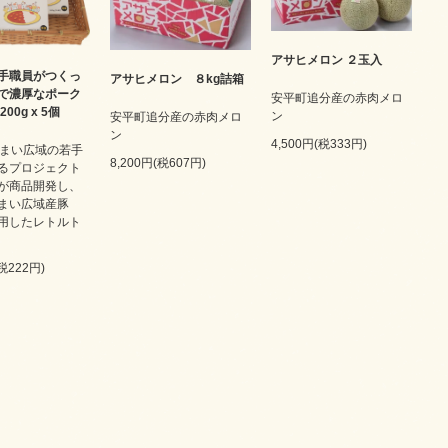
アサヒメロン ２玉入
手職員がつくっ
アサヒメロン ８kg詰箱
で濃厚なポーク
安平町追分産の赤肉メロ
00g x 5個
ン
安平町追分産の赤肉メロ
ン
4,500円(税333円)
こまい広域の若手
8,200円(税607円)
るプロジェクト
が商品開発し、
まい広域産豚
用したレトルト
(税222円)