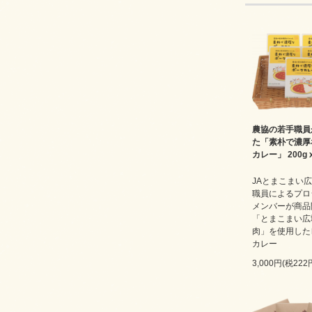
農協の若手職員
た「素朴で濃厚
カレー」 200g 
JAとまこまい
職員によるプロ
メンバーが商品
「とまこまい広
肉」を使用した
カレー
3,000円(税222