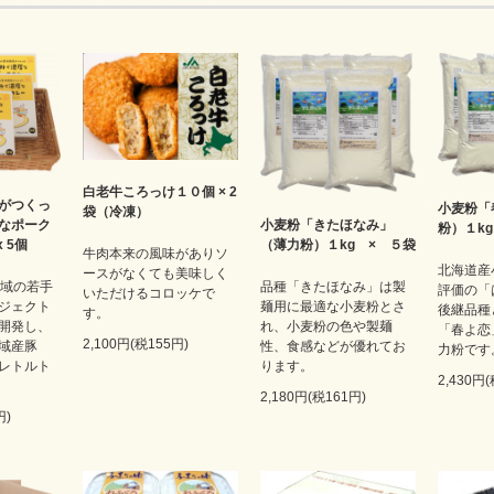
白老牛ころっけ１０個 × 2
がつくっ
小麦粉「
袋（冷凍）
小麦粉「きたほなみ」
なポーク
粉）１k
（薄力粉）１kg × ５袋
x 5個
牛肉本来の風味がありソ
北海道産
ースがなくても美味しく
品種「きたほなみ」は製
広域の若手
評価の「
いただけるコロッケで
麺用に最適な小麦粉とさ
ジェクト
後継品種
す。
れ、小麦粉の色や製麺
開発し、
「春よ恋
2,100円(税155円)
性、食感などが優れてお
域産豚
力粉です
ります。
レトルト
2,430円
2,180円(税161円)
円)